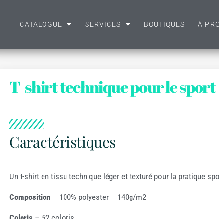
s hauts
/
T-shirts
/ T-shirt technique pour le sport
CATALOGUE
SERVICES
BOUTIQUES
À PR
T-shirt technique pour le sport
Caractéristiques
Un t-shirt en tissu technique léger et texturé pour la pratique spo
Composition
– 100% polyester – 140g/m2
Coloris
– 52 coloris