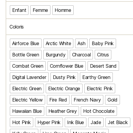
Enfant
Femme
Homme
Coloris
Airforce Blue
Arctic White
Ash
Baby Pink
Bottle Green
Burgundy
Charcoal
Citrus
Combat Green
Cornflower Blue
Desert Sand
Digital Lavender
Dusty Pink
Earthy Green
Electric Green
Electric Orange
Electric Pink
Electric Yellow
Fire Red
French Navy
Gold
Hawaiian Blue
Heather Grey
Hot Chocolate
Hot Pink
Hyper Pink
Ink Blue
Jade
Jet Black