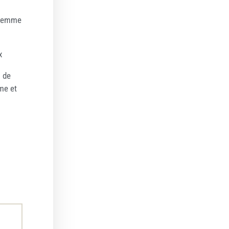
 Femme
x
 de
me et