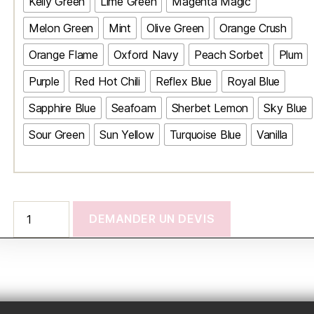
Kelly Green
Lime Green
Magenta Magic
Melon Green
Mint
Olive Green
Orange Crush
Orange Flame
Oxford Navy
Peach Sorbet
Plum
Purple
Red Hot Chili
Reflex Blue
Royal Blue
Sapphire Blue
Seafoam
Sherbet Lemon
Sky Blue
Sour Green
Sun Yellow
Turquoise Blue
Vanilla
DEMANDER UN DEVIS