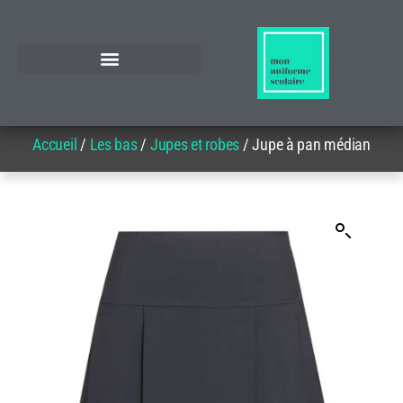
Accueil
/
Les bas
/
Jupes et robes
/ Jupe à pan médian