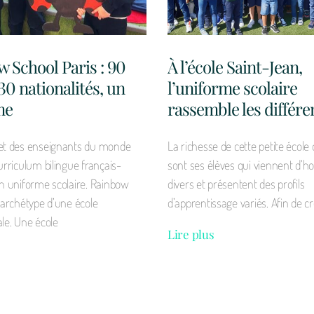
 School Paris : 90
À l’école Saint-Jean,
 30 nationalités, un
l’uniforme scolaire
me
rassemble les différe
 et des enseignants du monde
La richesse de cette petite école 
urriculum bilingue français-
sont ses élèves qui viennent d’h
un uniforme scolaire. Rainbow
divers et présentent des profils
l’archétype d’une école
d’apprentissage variés. Afin de c
ale. Une école
Lire plus