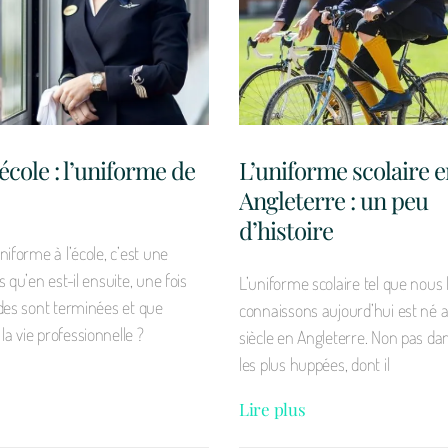
école : l’uniforme de
L’uniforme scolaire 
Angleterre : un peu
d’histoire
niforme à l’école, c’est une
 qu’en est-il ensuite, une fois
L’uniforme scolaire tel que nous 
des sont terminées et que
connaissons aujourd’hui est né
 vie professionnelle ?
siècle en Angleterre. Non pas dan
les plus huppées, dont il
Lire plus