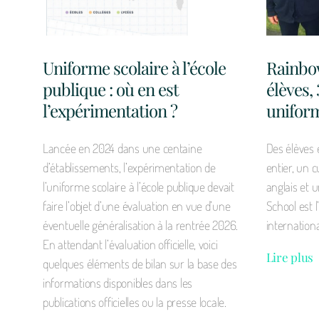
Uniforme scolaire à l’école
Rainbow
publique : où en est
élèves,
l’expérimentation ?
unifor
Lancée en 2024 dans une centaine
Des élèves
d’établissements, l’expérimentation de
entier, un c
l’uniforme scolaire à l’école publique devait
anglais et 
faire l’objet d’une évaluation en vue d’une
School est 
éventuelle généralisation à la rentrée 2026.
internation
En attendant l’évaluation officielle, voici
Lire plus
quelques éléments de bilan sur la base des
informations disponibles dans les
publications officielles ou la presse locale.