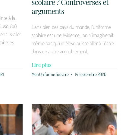
scolaire ? Controverses et
arguments
inte à la
 Jusqu’où
Dans bien des pays du monde, l’uniforme
nt-ils aller
scolaire est une évidence : on n’imaginerait
aire les
même pas qu’un élève puisse aller à l’école
dans un autre accoutrement.
Lire plus
021
Mon Uniforme Scolaire
14 septembre 2020