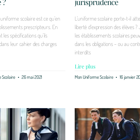
 ?
jurisprudence
l’uniforme scolaire est ce qu’en
L’uniforme scolaire porte-t-il atte
ablissements prescripteurs. En
liberté d’expression des élèves ?
t les spécifications qu’ils
les établissements scolaires peuve
 dans leur cahier des charges
dans les obligations – ou au contr
interdits
Lire plus
 Scolaire
26 mai 2021
Mon Uniforme Scolaire
16 janvier 2