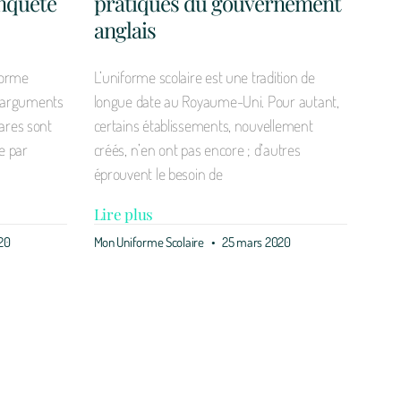
enquête
pratiques du gouvernement
anglais
iforme
L’uniforme scolaire est une tradition de
es arguments
longue date au Royaume-Uni. Pour autant,
ares sont
certains établissements, nouvellement
e par
créés, n’en ont pas encore ; d’autres
éprouvent le besoin de
Lire plus
20
Mon Uniforme Scolaire
25 mars 2020