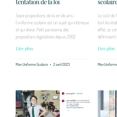
tentation de la loi
scolaire
Seize propositions de loi en dix ans :
Le coût de 
l’uniforme scolaire est un sujet qui intéresse
font les ét
et qui divise. Petit panorama des
effet, ce son
propositions législatives depuis 2002
définissent
Lire plus
Lire plus
Mon Uniforme Scolaire
2 avril 2023
Mon Uniforme