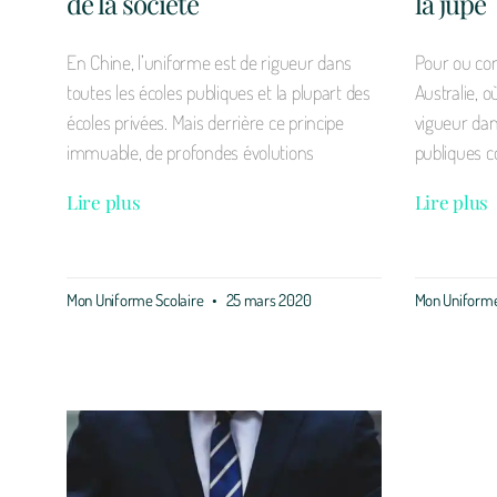
de la société
la jupe
En Chine, l’uniforme est de rigueur dans
Pour ou con
toutes les écoles publiques et la plupart des
Australie, o
écoles privées. Mais derrière ce principe
vigueur dans
immuable, de profondes évolutions
publiques c
Lire plus
Lire plus
Mon Uniforme Scolaire
25 mars 2020
Mon Uniforme