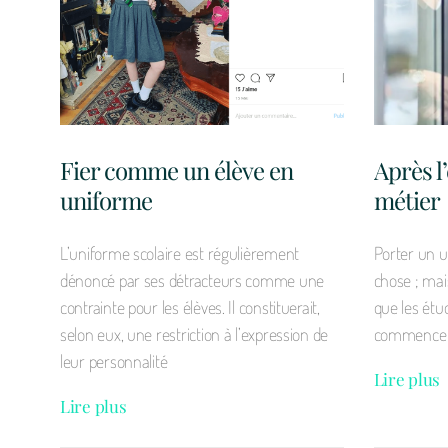
Fier comme un élève en
Après l’
uniforme
métier
L’uniforme scolaire est régulièrement
Porter un u
dénoncé par ses détracteurs comme une
chose ; mais
contrainte pour les élèves. Il constituerait,
que les étu
selon eux, une restriction à l’expression de
commence la
leur personnalité
Lire plus
Lire plus